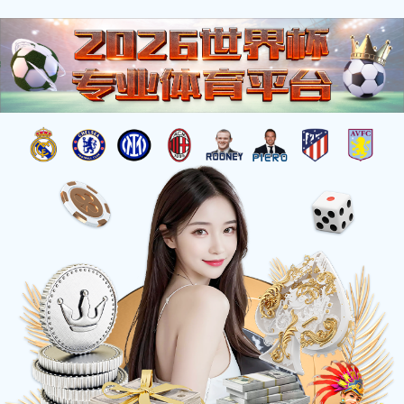
注册入口
乐鱼官方网站
—— 比赛