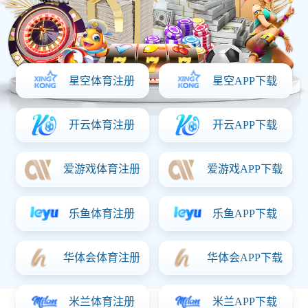
数据从这里开始
覆盖实时赛事、专业数据、高清视频，
乐鱼官方
网站APP
与网页版为您提供便捷的体育服务。
APP下载
网页版入口
首页
/
体育焦点
/ 正文
2026-06-06 03:09
65 次阅读
武汉三镇中场拦截数据联赛垫底，争冠希