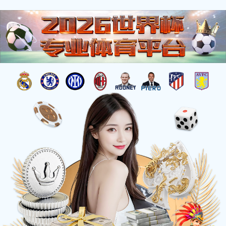
注册入口
乐鱼官方网站
—— 比赛