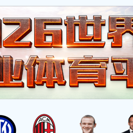
App下载
公司介绍
体育焦点
鱼官方网站
—— 比赛数据从这里