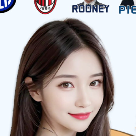
、专业数据、高清视频，
乐鱼官方网站APP
与网页版为您提供便
APP下载
网页版入口
达拉斯独行侠队近年来在年轻球员的培养上颇有
的回报。据联盟内部消息人士透露，球队可能正在考
阿库夫。这位曾以劲爆身体素质和争议言论闯入