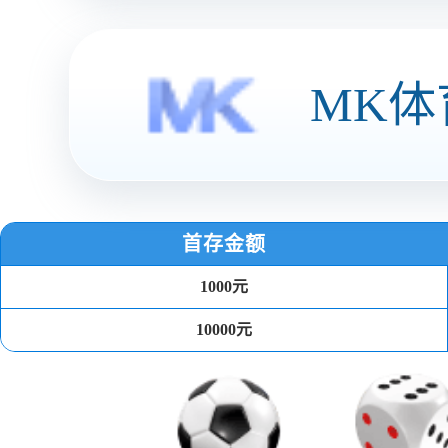
5
巴黎圣日耳曼前场压迫PPDA值7.8法
巴黎圣日耳曼本赛季在法甲联赛中展现出前所
2026-08-01
推荐网站
江南online登录入口
开云官方版网站登录入口
爱游戏ayx登录入口
华体会·体育
爱游戏平台
kaiyun开云官网