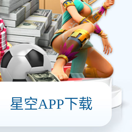
短期闪光
他凭借出色的运动能力和突破爆发力，在几场
顺位淘宝成功的潜力股。然而，他的崛起之
练中的摩擦，使他迅速贴上了“更衣室不稳
为球队带来惊喜，但防守端的毛躁和战术执
换时间。这种天赋与争议并存的局面，使得
空间愈发狭窄