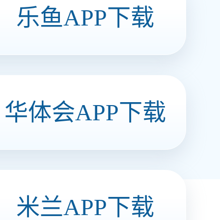
的技术短板和职业态度问题。对于独行侠而
队在阵容构建上走向成熟和理性的标志。毕
不值得去赌。
下一篇：
阿隆索违规将接受F1赛事问询