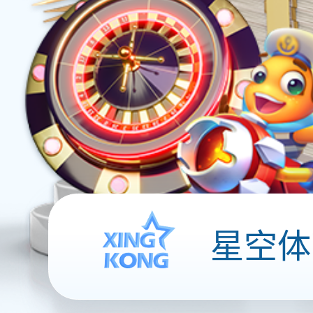
争议新秀阿库夫或遭独行侠
放弃