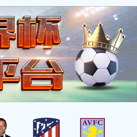
注册入口
开始