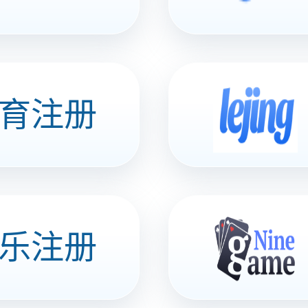
ei连获M
）决赛中，LPL赛区的RNG战队...
赛
rPro今日正式对外宣布，主教...
成续约，
外宣布，已与队内核心选...
极强且
为球队综合实力的试金石...