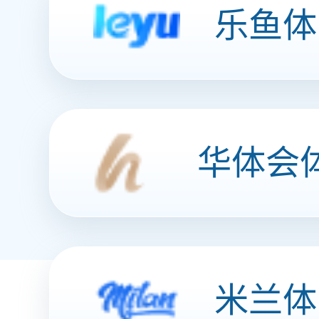
上一篇：
中国女足世界杯抽签遇死亡之组，水…
精选推荐