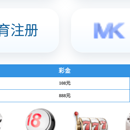
甲最
未有的压迫力，最新数据...
联系我们
support@directoriopymes.com
滚
万
未