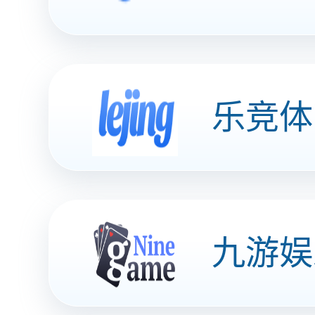
1
英雄联盟MSI决赛RNG 3-2险胜T1，W
在刚刚结束的2022英雄联盟季中冠军赛（MSI
2026-07-31
2
王者荣耀eStarPro主教练SK宣布辞职 
王者荣耀职业联赛（KPL）老牌劲旅武汉eSta
2026-06-10
3
中国无畏契约战队EDG与Smoggy完
中国无畏契约领域的标杆战队EDG近日正式对
2026-06-05
4
阿努诺比谈球队13连胜：我们凝聚力
在竞争激烈的NBA赛场上，连胜纪录往往被视
2026-06-09