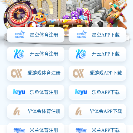
数据从这里开始
覆盖实时赛事、专业数据、高清视频，
乐鱼官方
网站APP
与网页版为您提供便捷的体育服务。
APP下载
网页版入口
首页
/
体育焦点
/ 正文
2026-06-10 03:00
31 次阅读
王者荣耀eStarPro主教练SK宣布辞职 赛训