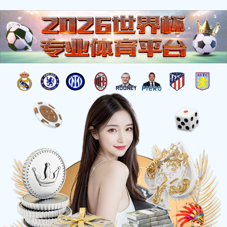
注册入口
乐鱼官方网站
—— 比赛