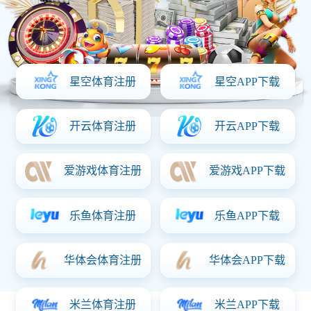
数据从这里开始
覆盖实时赛事、专业数据、高清视频，
乐鱼官方
网站APP
与网页版为您提供便捷的体育服务。
APP下载
网页版入口
首页
/
体育焦点
/ 正文
2026-06-03 03:00
59 次阅读
恩里克激进改革 vs 哈维保守用人：巴黎巴